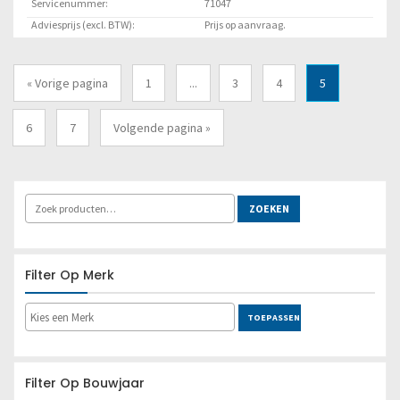
Servicenummer:
71047
Adviesprijs (excl. BTW):
Prijs op aanvraag.
Locatie:
Klant
« Vorige pagina
1
...
3
4
5
Lees meer
6
7
Volgende pagina »
ZOEKEN
Filter Op Merk
TOEPASSEN
Filter Op Bouwjaar