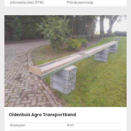
Adviesprijs (excl. BTW):
Prijs op aanvraag.
Locatie:
Marknesse
Lees meer
Oldenhuis Agro Transportband
Bouwjaar:
N.V.T.