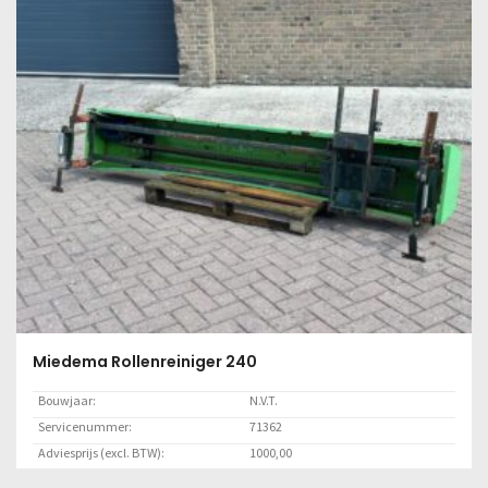
Lees meer
Miedema Rollenreiniger 240
Bouwjaar:
N.V.T.
Servicenummer:
71362
Adviesprijs (excl. BTW):
1000,00
Locatie:
Marknesse