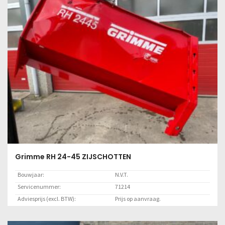
Lees meer
Grimme RH 24-45 ZIJSCHOTTEN
Bouwjaar:
N.V.T.
Servicenummer:
71214
Adviesprijs (excl. BTW):
Prijs op aanvraag.
Locatie:
Marknesse