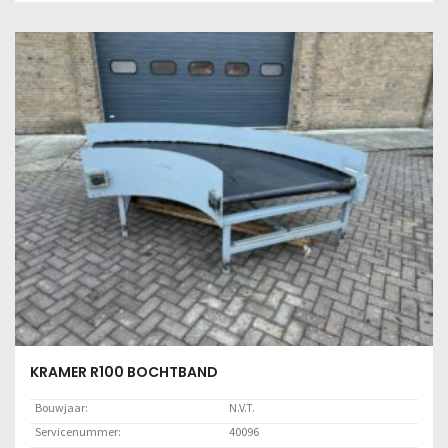
Locatie:
Marknesse
Lees meer
KRAMER R100 BOCHTBAND
Bouwjaar:
N.V.T.
Servicenummer:
40096