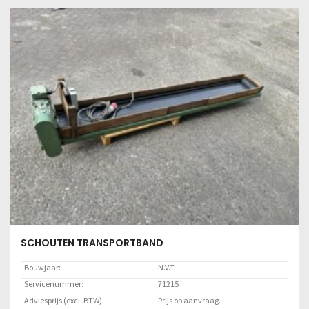
Lees meer
SCHOUTEN TRANSPORTBAND
Bouwjaar:
N.V.T.
Servicenummer:
71215
Adviesprijs (excl. BTW):
Prijs op aanvraag.