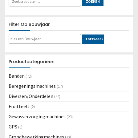
Lees meer
ZOEKEN
Filter Op Bouwjaar
TOEPASSEN
Productcategorieën
Banden
(72)
Beregeningsmachines
(17)
Diversen/Onderdelen
(44)
Fruitteelt
(2)
Gewasverzorgingmachines
(23)
GPS
(6)
Grondbewerkingmachines
(72)