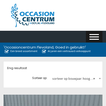
'Occasioncentrum Flevoland, Goed in gebruikt!'
Een breed assortiment
Al jaren een vertrouwd verkooppunt
Enig resultaat
Sorteer op:
sorteer op bouwjaar: hoog naar laag
×