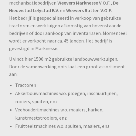
mechanisatiebedrijven
Weevers Marknesse V.O.F.,
De
Nieuwstad Lelystad B.V.
en
Weevers Rutten V.O.F.
Het bedrijf is gespecialiseerd in verkoop van gebruikte
tractoren en werktuigen afkomstig van bovenstaande
bedrijven of door aankoop van inventarissen. Momenteel
wordt er verkocht naar ca. 45 landen. Het bedrijf is
gevestigd in Marknesse.
U vindt hier 1500 m2 gebruikte landbouwwerktuigen.
Door de samenwerking ontstaat een groot assortiment
aan:
Tractoren
Akkerbouwmachines w.o. ploegen, inschuurlijnen,
rooiers, spuiten, enz
Veehouderijmachines w.o. maaiers, harken,
kunstmeststrooiers, enz
Fruitteeltmachines w.o. spuiten, maaiers, enz