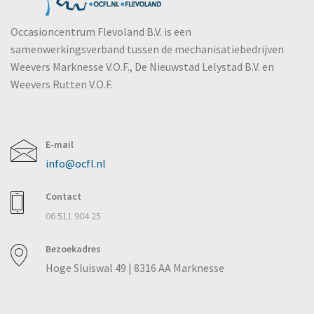
Occasioncentrum Flevoland B.V. is een
samenwerkingsverband tussen de mechanisatiebedrijven
Weevers Marknesse V.O.F., De Nieuwstad Lelystad B.V. en
Weevers Rutten V.O.F.
E-mail
info@ocfl.nl
Contact
06 511 904 25
Bezoekadres
Hoge Sluiswal 49 | 8316 AA Marknesse