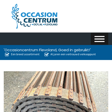
'Occasioncentrum Flevoland, Goed in gebruikt!'
Een breed assortiment
Al jaren een vertrouwd verkooppunt