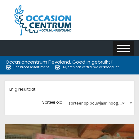
'Occasioncentrum Flevoland, Goed in gebruikt!'
Een breed assortiment
Al jaren een vertrouwd verkooppunt
Enig resultaat
Sorteer op:
sorteer op bouwjaar: hoog naar laag
×