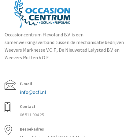
Occasioncentrum Flevoland B.V. is een
samenwerkingsverband tussen de mechanisatiebedrijven
Weevers Marknesse V.O.F., De Nieuwstad Lelystad B.V. en
Weevers Rutten V.O.F.
E-mail
info@ocfl.nl
Contact
06 511 904 25
Bezoekadres