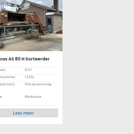
as AS 80 H Sorteerder
aar:
N.V.T.
cenummer:
71352
rijs (excl.
Prijs op aanvraag.
e:
Marknesse
Lees meer