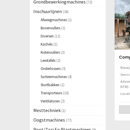
Grondbewerkingmachines
(72)
Inschuurlijnen
(38)
Afweegmachines
(1)
Boxenvullers
(1)
Diversen
(11)
Kachels
(1)
Kistenvullers
(2)
Comp
Leestafels
(2)
Bouwj
Onderlossers
(3)
Servi
Sorteermachines
(4)
Adviesp
Stortbakken
(1)
BTW):
Transporteurs
(10)
Locati
Ventilatoren
(2)
Mesttechniek
(1)
Oogstmachines
(77)
Poot/Zaai En Plantmachines
(9)