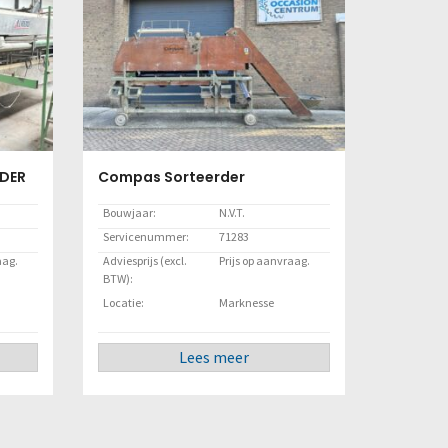
DER
Compas Sorteerder
Bouwjaar:
N.V.T.
Servicenummer:
71283
aag.
Adviesprijs (excl.
Prijs op aanvraag.
BTW):
Locatie:
Marknesse
Lees meer