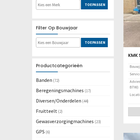
TOEPASSEN
Filter Op Bouwjaar
TOEPASSEN
KMK 
Productcategorieën
Bouwj
Servi
Banden
(72)
Adviesp
BTW):
Beregeningsmachines
(17)
Locati
Diversen/Onderdelen
(44)
Fruitteelt
(2)
Gewasverzorgingmachines
(23)
GPS
(6)