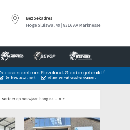
Bezoekadres
Hoge Sluiswal 49 | 8316 AA Marknesse
Occasioncentrum Flevoland, Goed in gebruikt!'
Een breed assortiment
Al jaren een vertrouwd verkooppunt
sorteer op bouwjaar: hoog naar laag
×