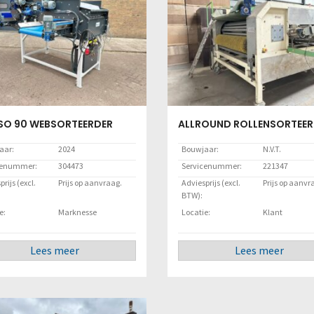
SO 90 WEBSORTEERDER
ALLROUND ROLLENSORTEER
aar:
2024
Bouwjaar:
N.V.T.
cenummer:
304473
Servicenummer:
221347
rijs (excl.
Prijs op aanvraag.
Adviesprijs (excl.
Prijs op aanvr
BTW):
e:
Marknesse
Locatie:
Klant
Lees meer
Lees meer