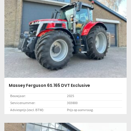
Massey Ferguson 6S.165 DVT Exclusive
Bouwjaar:
2025
Servicenummer:
303800
Adviesprijs (excl. BTW):
Prijs op aanvraag.
Locatie:
Lelystad