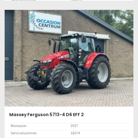
Adviesprijs (excl. BTW):
Prijs op aanvraag.
Locatie:
Klant
Lees meer
Massey Ferguson 5713-4 D6 EFF 2
Bouwjaar:
2017
Servicenummer:
18174