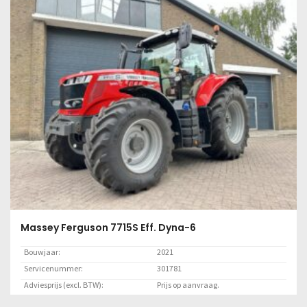
Lees meer
Massey Ferguson 7715S Eff. Dyna-6
Bouwjaar:
2021
Servicenummer:
301781
Adviesprijs (excl. BTW):
Prijs op aanvraag.
Locatie:
Lelystad