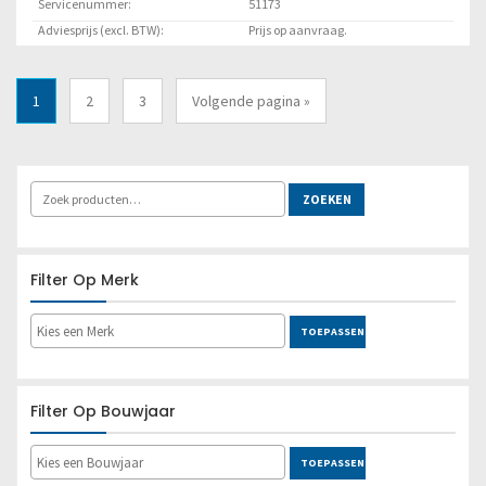
Servicenummer:
51173
Adviesprijs (excl. BTW):
Prijs op aanvraag.
Locatie:
Lelystad
1
2
3
Volgende pagina »
Lees meer
ZOEKEN
Filter Op Merk
TOEPASSEN
Filter Op Bouwjaar
TOEPASSEN