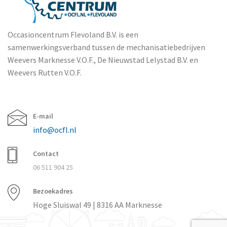
Occasioncentrum Flevoland B.V. is een
samenwerkingsverband tussen de mechanisatiebedrijven
Weevers Marknesse V.O.F., De Nieuwstad Lelystad B.V. en
Weevers Rutten V.O.F.
E-mail
info@ocfl.nl
Contact
06 511 904 25
Bezoekadres
Hoge Sluiswal 49 | 8316 AA Marknesse