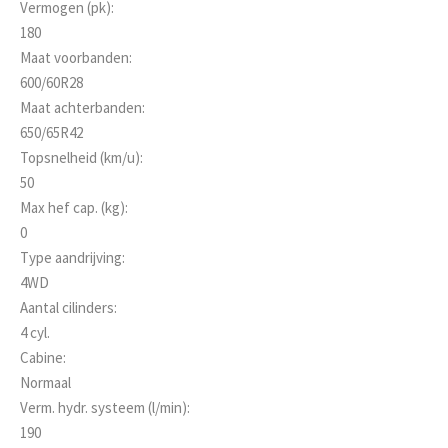
Vermogen (pk):
180
Maat voorbanden:
600/60R28
Maat achterbanden:
650/65R42
Topsnelheid (km/u):
50
Max hef cap. (kg):
0
Type aandrijving:
4WD
Aantal cilinders:
4 cyl.
Cabine:
Normaal
Verm. hydr. systeem (l/min):
190