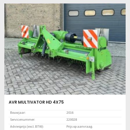
Lees meer
AVR MULTIVATOR HD 4X75
Bouwjaar:
2016
Servicenummer:
220028
Adviesprijs (excl. BTW):
Prijs op aanvraag.