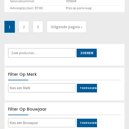
Servicenummer:
305604
Adviesprijs (excl. BTW):
Prijs op aanvraag.
Locatie:
Marknesse
1
2
3
Volgende pagina »
Lees meer
ZOEKEN
Filter Op Merk
TOEPASSEN
Filter Op Bouwjaar
TOEPASSEN