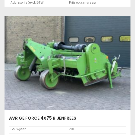
Adviesprijs (excl. BTW):
Prijs op aanvraag.
Locatie:
Marknesse
Lees meer
AVR GE FORCE 4X75 RIJENFREES
Bouwjaar:
2015