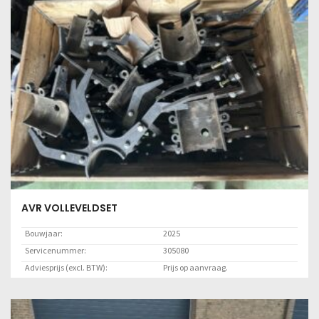
AVR VOLLEVELDSET
Bouwjaar:
2025
Servicenummer:
305080
Adviesprijs (excl. BTW):
Prijs op aanvraag.
Locatie:
Marknesse