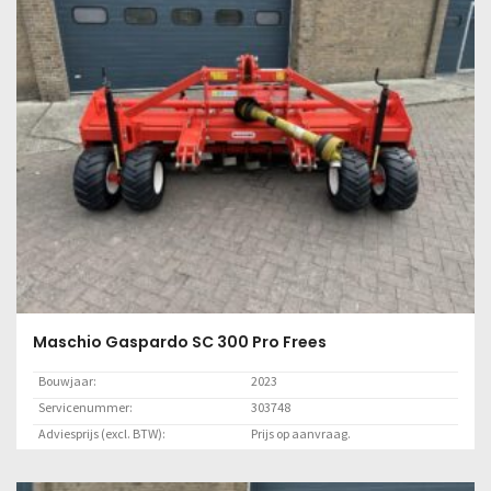
Lees meer
Maschio Gaspardo SC 300 Pro Frees
Bouwjaar:
2023
Servicenummer:
303748
Adviesprijs (excl. BTW):
Prijs op aanvraag.
Locatie:
Marknesse