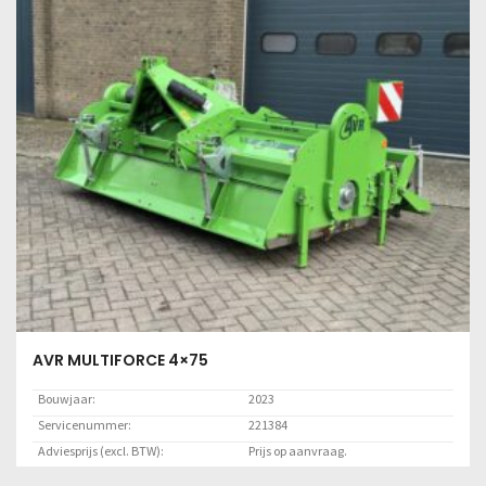
Lees meer
AVR MULTIFORCE 4×75
Bouwjaar:
2023
Servicenummer:
221384
Adviesprijs (excl. BTW):
Prijs op aanvraag.
Locatie:
Marknesse