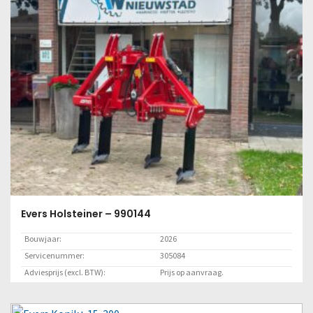
Evers Holsteiner – 990144
Bouwjaar:
2026
Servicenummer:
305084
Adviesprijs (excl. BTW):
Prijs op aanvraag.
Locatie:
Marknesse