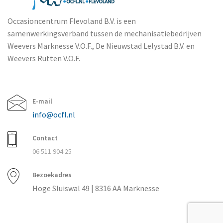
Occasioncentrum Flevoland B.V. is een
samenwerkingsverband tussen de mechanisatiebedrijven
Weevers Marknesse V.O.F., De Nieuwstad Lelystad B.V. en
Weevers Rutten V.O.F.
E-mail
info@ocfl.nl
Contact
06 511 904 25
Bezoekadres
Hoge Sluiswal 49 | 8316 AA Marknesse