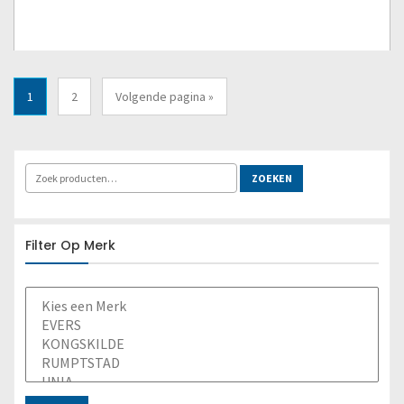
1
2
Volgende pagina »
ZOEKEN
Filter Op Merk