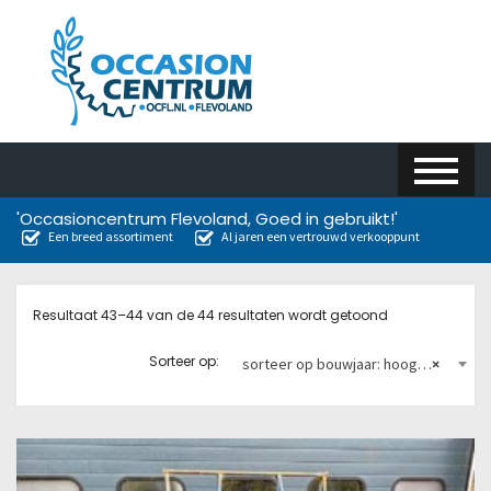
'Occasioncentrum Flevoland, Goed in gebruikt!'
Een breed assortiment
Al jaren een vertrouwd verkooppunt
Resultaat 43–44 van de 44 resultaten wordt getoond
Sorteer op:
sorteer op bouwjaar: hoog naar laag
×