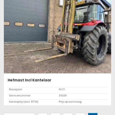
Lees meer
Hefmast Incl Kantelaar
Bouwjaar:
N.V.T.
Servicenummer:
39169
Adviesprijs (excl. BTW):
Prijs op aanvraag.
Locatie:
Marknesse