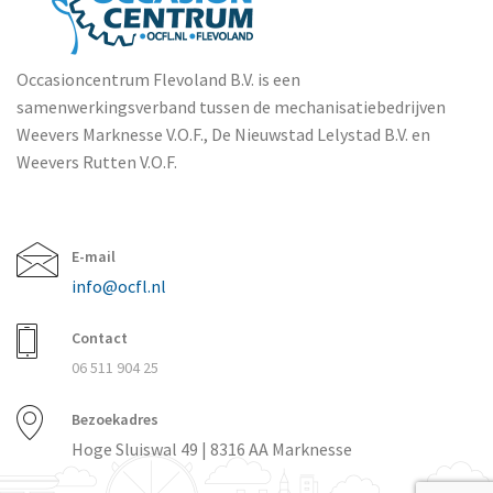
Occasioncentrum Flevoland B.V. is een
samenwerkingsverband tussen de mechanisatiebedrijven
Weevers Marknesse V.O.F., De Nieuwstad Lelystad B.V. en
Weevers Rutten V.O.F.
E-mail
info@ocfl.nl
Contact
06 511 904 25
Bezoekadres
Hoge Sluiswal 49 | 8316 AA Marknesse