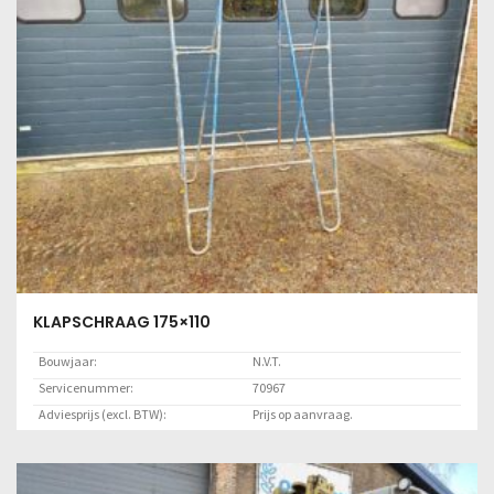
KLAPSCHRAAG 175×110
Bouwjaar:
N.V.T.
Servicenummer:
70967
Adviesprijs (excl. BTW):
Prijs op aanvraag.
Locatie:
OCFL