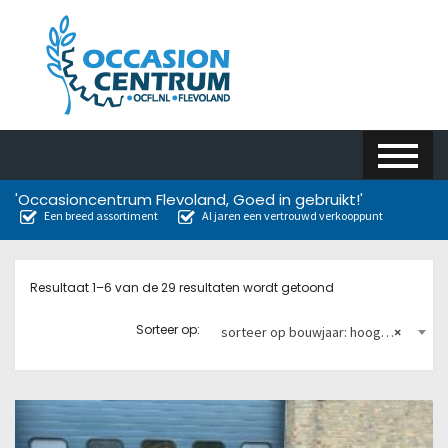
'Occasioncentrum Flevoland, Goed in gebruikt!'
Een breed assortiment
Al jaren een vertrouwd verkooppunt
Resultaat 1–6 van de 29 resultaten wordt getoond
Sorteer op:
sorteer op bouwjaar: hoog naar laag
×