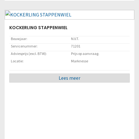
Locatie:
Marknesse
Lees meer
KOCKERLING STAPPENWIEL
Bouwjaar:
N.V.T.
Servicenummer:
71201
Adviesprijs (excl. BTW):
Prijs op aanvraag.
Locatie:
Marknesse
Lees meer