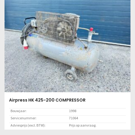
VTM AANLASPLATEN
Bouwjaar:
2014
Servicenummer:
71021
Adviesprijs (excl. BTW):
125,00
Locatie:
Marknesse
Lees meer
Airpress HK 425-200 COMPRESSOR
Bouwjaar:
1998
Servicenummer:
71064
Adviesprijs (excl. BTW):
Prijs op aanvraag.
Locatie:
OCFL