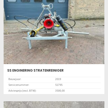
SS ENGINERING STRATENREINIGER
Bouwjaar:
2019
Servicenummer:
51795
Adviesprijs (excl. BTW):
3500,00
Locatie:
Marknesse