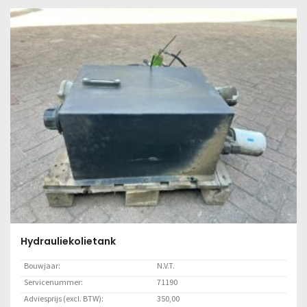
Lees meer
Hydrauliekolietank
Bouwjaar:
N.V.T.
Servicenummer:
71190
Adviesprijs (excl. BTW):
350,00