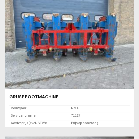
Servicenummer:
71325
Adviesprijs (excl. BTW):
Prijs op aanvraag.
Locatie:
Klant
Lees meer
GRUSE POOTMACHINE
Bouwjaar:
N.V.T.
Servicenummer:
71117
Adviesprijs (excl. BTW):
Prijs op aanvraag.
Locatie:
Klant