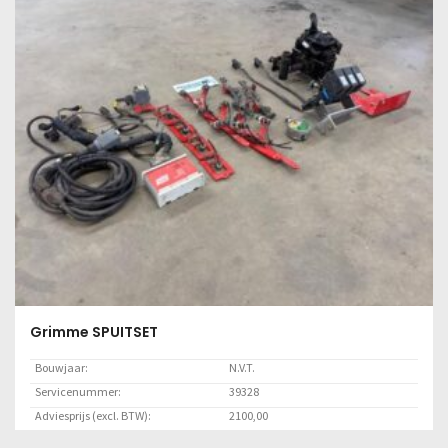
Lees meer
Grimme SPUITSET
Bouwjaar:
N.V.T.
Servicenummer:
39328
Adviesprijs (excl. BTW):
2100,00
Locatie:
Marknesse