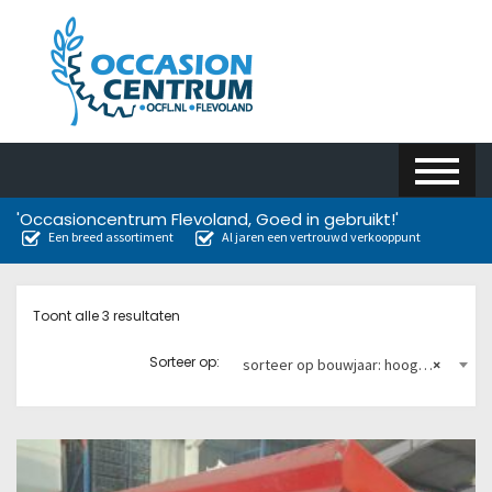
'Occasioncentrum Flevoland, Goed in gebruikt!'
Een breed assortiment
Al jaren een vertrouwd verkooppunt
Toont alle 3 resultaten
Sorteer op:
sorteer op bouwjaar: hoog naar laag
×