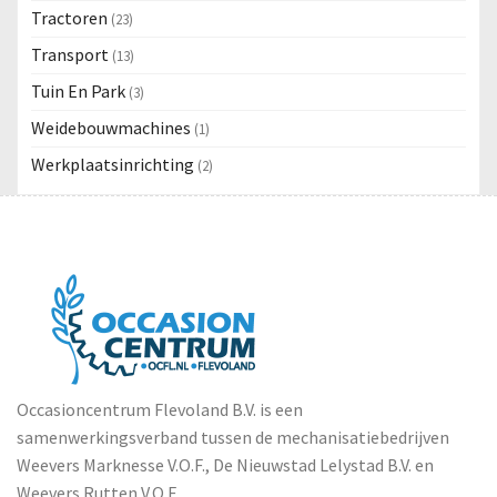
Tractoren
(23)
Transport
(13)
Tuin En Park
(3)
Weidebouwmachines
(1)
Werkplaatsinrichting
(2)
Occasioncentrum Flevoland B.V. is een
samenwerkingsverband tussen de mechanisatiebedrijven
Weevers Marknesse V.O.F., De Nieuwstad Lelystad B.V. en
Weevers Rutten V.O.F.