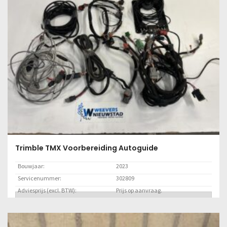
Trimble TMX Voorbereiding Autoguide
Bouwjaar:
2023
Servicenummer:
302809
Adviesprijs (excl. BTW):
Prijs op aanvraag.
Lees meer