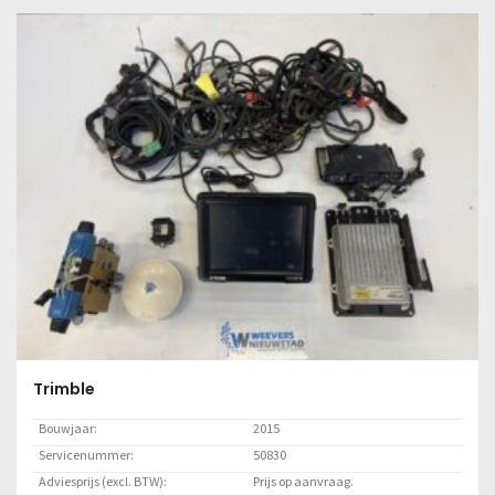
Trimble
Bouwjaar:
2015
Servicenummer:
50830
Adviesprijs (excl. BTW):
Prijs op aanvraag.