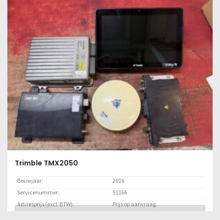
GEOBAS Lora Soil Bodemvochtstation
Bouwjaar:
2019
Servicenummer:
51656
Adviesprijs (excl. BTW):
Prijs op aanvraag.
Locatie:
Klant
Lees meer
Trimble TMX2050
Bouwjaar:
2016
Servicenummer:
51166
Adviesprijs (excl. BTW):
Prijs op aanvraag.
Lees meer