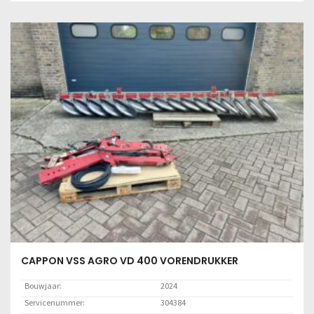
Locatie:
Marknesse
Lees meer
CAPPON VSS AGRO VD 400 VORENDRUKKER
Bouwjaar:
2024
Servicenummer:
304384