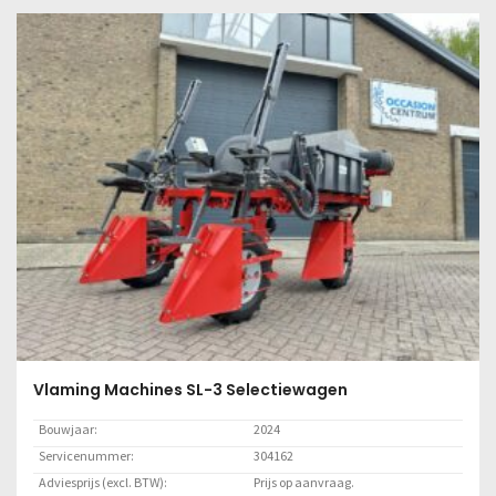
Lees meer
Vlaming Machines SL-3 Selectiewagen
Bouwjaar:
2024
Servicenummer:
304162
Adviesprijs (excl. BTW):
Prijs op aanvraag.