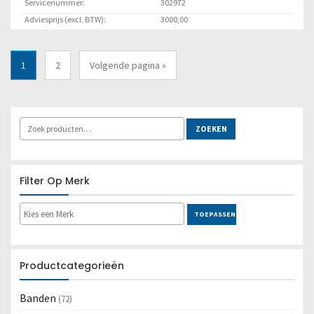
Servicenummer:
302972
Adviesprijs (excl. BTW):
3000,00
Locatie:
Marknesse
1
2
Volgende pagina »
Lees meer
ZOEKEN
Filter Op Merk
TOEPASSEN
Productcategorieën
Banden
(72)