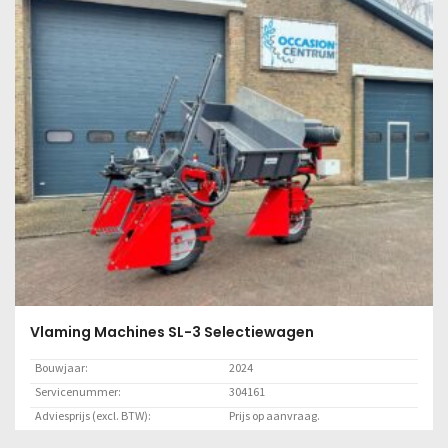
Lees meer
Vlaming Machines SL-3 Selectiewagen
Bouwjaar:
2024
Servicenummer:
304161
Adviesprijs (excl. BTW):
Prijs op aanvraag.
Locatie:
Marknesse