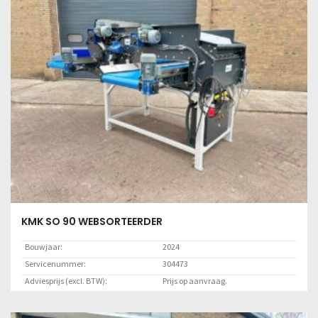
Servicenummer:
303945
Adviesprijs (excl. BTW):
Prijs op aanvraag.
Locatie:
Marknesse
Lees meer
KMK SO 90 WEBSORTEERDER
Bouwjaar:
2024
Servicenummer:
304473
Adviesprijs (excl. BTW):
Prijs op aanvraag.
Locatie:
Marknesse