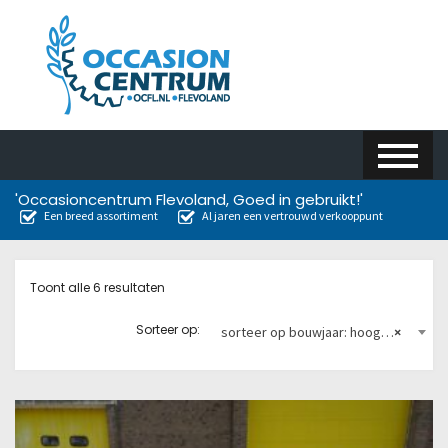
'Occasioncentrum Flevoland, Goed in gebruikt!'
Een breed assortiment
Al jaren een vertrouwd verkooppunt
Toont alle 6 resultaten
Sorteer op:
sorteer op bouwjaar: hoog naar laag
×