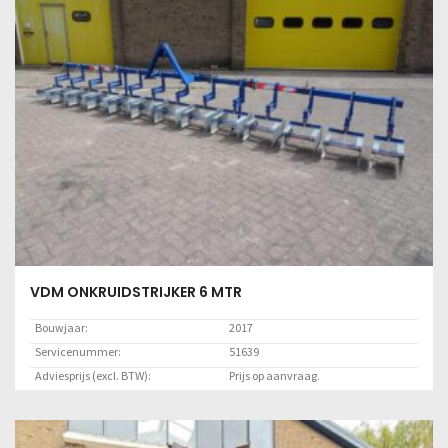
VDM ONKRUIDSTRIJKER 6 MTR
Bouwjaar:
2017
Servicenummer:
51639
Adviesprijs (excl. BTW):
Prijs op aanvraag.
Locatie:
Marknesse