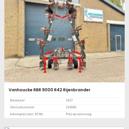
Lees meer
Vanhoucke RBR 9000 R42 Rijenbrander
Bouwjaar:
2017
Servicenummer:
220060
Adviesprijs (excl. BTW):
Prijs op aanvraag.
Locatie:
Marknesse