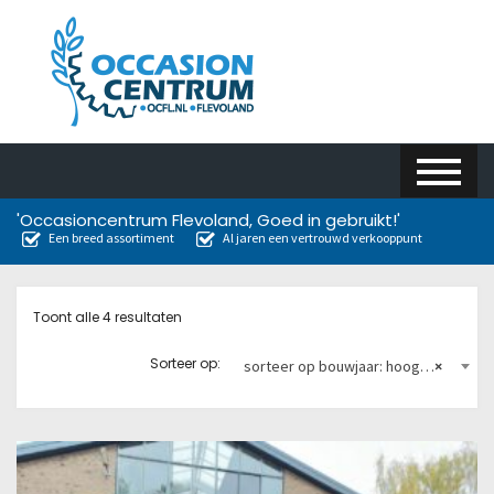
'Occasioncentrum Flevoland, Goed in gebruikt!'
Een breed assortiment
Al jaren een vertrouwd verkooppunt
Toont alle 4 resultaten
Sorteer op:
sorteer op bouwjaar: hoog naar laag
×