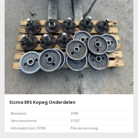
Sicma ERS Kopeg Onderdelen
Bouwjaar:
1998
Servicenummer:
37557
Adviesprijs (excl. BTW):
Prijs op aanvraag.
Locatie:
Marknesse