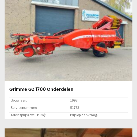
Grimme GZ 1700 Onderdelen
Bouwjaar:
1998
Servicenummer:
51773
Adviesprijs (excl. BTW):
Prijs op aanvraag.
Locatie:
Marknesse