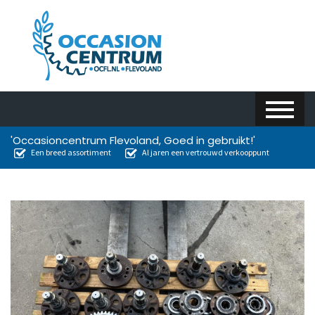
'Occasioncentrum Flevoland, Goed in gebruikt!'
Een breed assortiment
Al jaren een vertrouwd verkooppunt