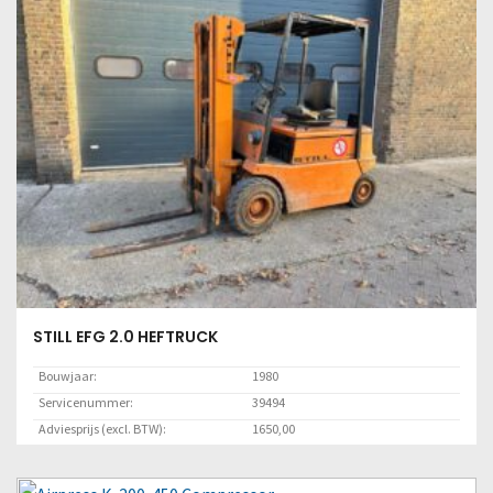
STILL EFG 2.0 HEFTRUCK
Bouwjaar:
1980
Servicenummer:
39494
Adviesprijs (excl. BTW):
1650,00
Locatie:
Marknesse