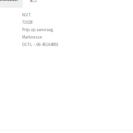
N.V.T.
71028
Prijs op aanvraag.
Marknesse
OCFL – 06-45164891