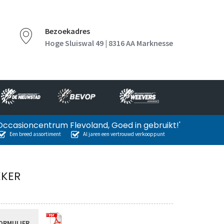
Bezoekadres
Hoge Sluiswal 49 | 8316 AA Marknesse
Occasioncentrum Flevoland, Goed in gebruikt!'
Een breed assortiment
Al jaren een vertrouwd verkooppunt
KKER
ORMULIER