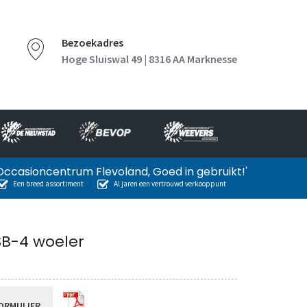
Bezoekadres
Hoge Sluiswal 49 | 8316 AA Marknesse
Occasioncentrum Flevoland, Goed in gebruikt!'
Een breed assortiment
Al jaren een vertrouwd verkooppunt
SB-4 woeler
ORMULIER