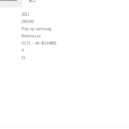
2011
290399
Prijs op aanvraag.
Marknesse
OCFL – 06-45164891
4
15