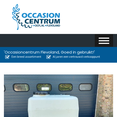
'Occasioncentrum Flevoland, Goed in gebruikt!'
Een breed assortiment
Al jaren een vertrouwd verkooppunt