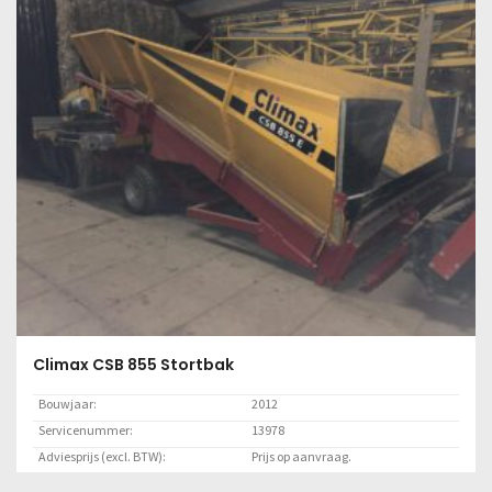
Lees meer
Climax CSB 855 Stortbak
Bouwjaar:
2012
Servicenummer:
13978
Adviesprijs (excl. BTW):
Prijs op aanvraag.
Locatie:
Klant