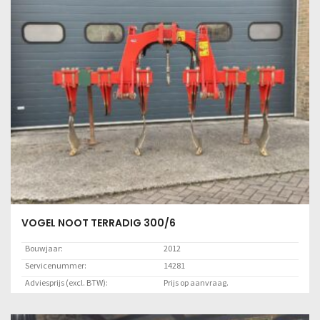
Lees meer
VOGEL NOOT TERRADIG 300/6
Bouwjaar:
2012
Servicenummer:
14281
Adviesprijs (excl. BTW):
Prijs op aanvraag.
Locatie:
Marknesse