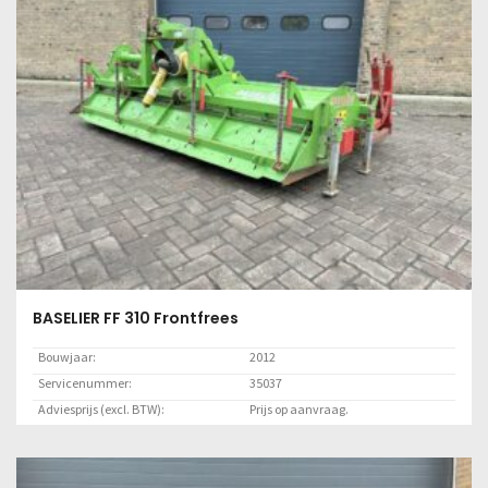
BASELIER FF 310 Frontfrees
Bouwjaar:
2012
Servicenummer:
35037
Adviesprijs (excl. BTW):
Prijs op aanvraag.
Locatie:
Marknesse