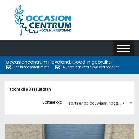
'Occasioncentrum Flevoland, Goed in gebruikt!'
Een breed assortiment
Al jaren een vertrouwd verkooppunt
Toont alle 3 resultaten
Sorteer op:
sorteer op bouwjaar: hoog naar laag
×