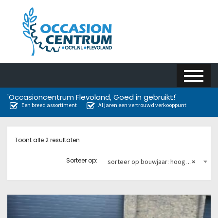
'Occasioncentrum Flevoland, Goed in gebruikt!'
Een breed assortiment
Al jaren een vertrouwd verkooppunt
Toont alle 2 resultaten
Sorteer op:
sorteer op bouwjaar: hoog naar laag
×