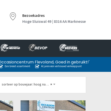
Bezoekadres
Hoge Sluiswal 49 | 8316 AA Marknesse
Occasioncentrum Flevoland, Goed in gebruikt!'
Een breed assortiment
Al jaren een vertrouwd verkooppunt
sorteer op bouwjaar: hoog naar laag
×