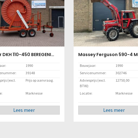
Faber DKH 110-450 BEREGENINGSHASPEL
aar:
1990
Bouwjaar:
1990
cenummer:
39148
Servicenummer:
302746
rijs (excl.
Prijs op aanvraag.
Adviesprijs (excl.
12750,00
BTW):
e:
Marknesse
Locatie:
Marknesse
Lees meer
Lees meer