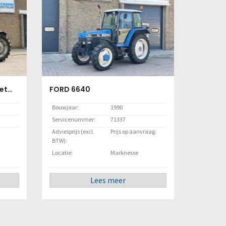
Massey Ferguson 590-4 Met Voorlader
FORD 6640
Bouwjaar:
1990
Servicenummer:
71337
Adviesprijs (excl.
Prijs op aanvraag.
BTW):
Locatie:
Marknesse
Lees meer