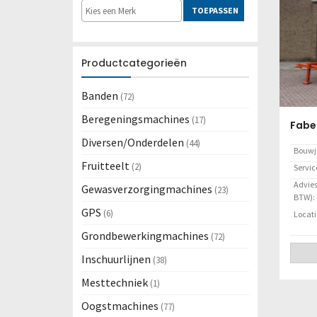
TOEPASSEN
Productcategorieën
Banden
(72)
Beregeningsmachines
(17)
Diversen/Onderdelen
(44)
Bouwj
Fruitteelt
(2)
Servi
Adviesp
Gewasverzorgingmachines
(23)
BTW):
GPS
(6)
Locati
Grondbewerkingmachines
(72)
Inschuurlijnen
(38)
Mesttechniek
(1)
Oogstmachines
(77)