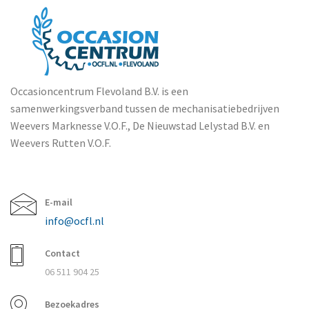
Occasioncentrum Flevoland B.V. is een
samenwerkingsverband tussen de mechanisatiebedrijven
Weevers Marknesse V.O.F., De Nieuwstad Lelystad B.V. en
Weevers Rutten V.O.F.
E-mail
info@ocfl.nl
Contact
06 511 904 25
Bezoekadres