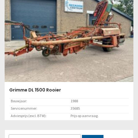
Grimme DL 1500 Rooier
Bouwjaar:
1988
Servicenummer:
35685
Adviesprijs (excl. BTW):
Prijs op aanvraag.
Locatie:
Marknesse