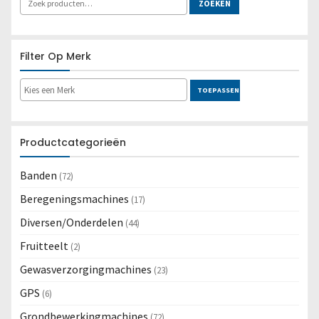
Lees meer
ZOEKEN
Filter Op Merk
TOEPASSEN
Productcategorieën
Banden
(72)
Beregeningsmachines
(17)
Diversen/Onderdelen
(44)
Fruitteelt
(2)
Gewasverzorgingmachines
(23)
GPS
(6)
Grondbewerkingmachines
(72)