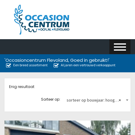
'Occasioncentrum Flevoland, Goed in gebruikt!'
Een breed assortiment
Al jaren een vertrouwd verkooppunt
Enig resultaat
Sorteer op:
sorteer op bouwjaar: hoog naar laag
×