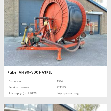
Faber VH 90-300 HASPEL
Bouwjaar:
1984
Servicenummer:
221379
Adviesprijs (excl. BTW):
Prijs op aanvraag.
Locatie:
Marknesse