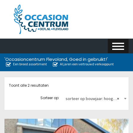
'Occasioncentrum Flevoland, Goed in gebruikt!'
Een breed assortiment
Al jaren een vertrouwd verkooppunt
Toont alle 2 resultaten
Sorteer op:
sorteer op bouwjaar: hoog naar laag
×