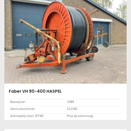
Lees meer
Faber VH 90-400 HASPEL
Bouwjaar:
1984
Servicenummer:
221382
Adviesprijs (excl. BTW):
Prijs op aanvraag.
Locatie:
Marknesse