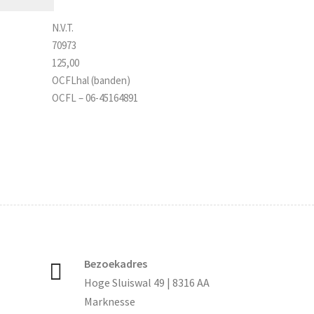
N.V.T.
70973
125,00
OCFLhal (banden)
OCFL – 06-45164891
Bezoekadres
Hoge Sluiswal 49 | 8316 AA
Marknesse