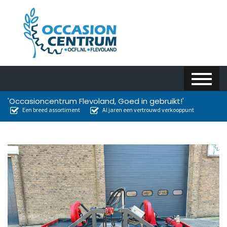
'Occasioncentrum Flevoland, Goed in gebruikt!'
Een breed assortiment
Al jaren een vertrouwd verkooppunt