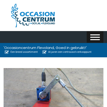
'Occasioncentrum Flevoland, Goed in gebruikt!'
Een breed assortiment
Al jaren een vertrouwd verkooppunt