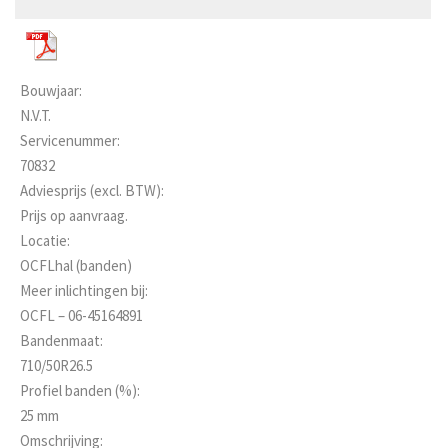
Bouwjaar:
N.V.T.
Servicenummer:
70832
Adviesprijs (excl. BTW):
Prijs op aanvraag.
Locatie:
OCFLhal (banden)
Meer inlichtingen bij:
OCFL – 06-45164891
Bandenmaat:
710/50R26.5
Profiel banden (%):
25 mm
Omschrijving: