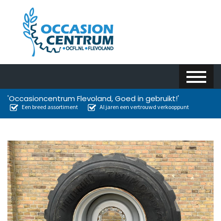
'Occasioncentrum Flevoland, Goed in gebruikt!'
Een breed assortiment
Al jaren een vertrouwd verkooppunt