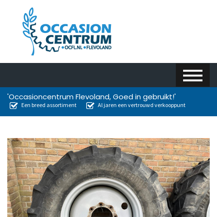
'Occasioncentrum Flevoland, Goed in gebruikt!'
Een breed assortiment
Al jaren een vertrouwd verkooppunt