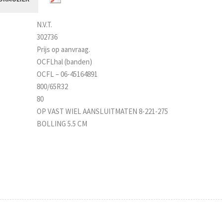
N.V.T.
302736
Prijs op aanvraag.
OCFLhal (banden)
OCFL – 06-45164891
800/65R32
80
OP VAST WIEL AANSLUITMATEN 8-221-275
BOLLING 5.5 CM