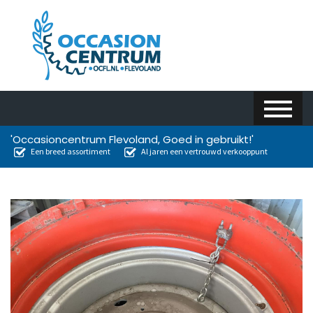
'Occasioncentrum Flevoland, Goed in gebruikt!'
Een breed assortiment
Al jaren een vertrouwd verkooppunt