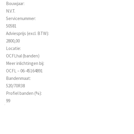
Bouwjaar:
N.V.T.
Servicenummer:
50581
Adviesprijs (excl. BTW):
2800,00
Locatie:
OCFLhal (banden)
Meer inlichtingen bij:
OCFL – 06-45164891
Bandenmaat:
520/70R38
Profiel banden (%):
99