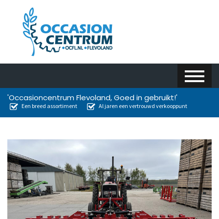
'Occasioncentrum Flevoland, Goed in gebruikt!'
Een breed assortiment
Al jaren een vertrouwd verkooppunt