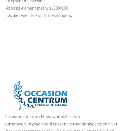
16 rij schoffelmachine.
4x basis element met wiel 300×100.
12x met wiel 280×65. 16 meshouders.
Occasioncentrum Flevoland B.V. is een
samenwerkingsverband tussen de mechanisatiebedrijven
Weevers Marknesse V.O.F., De Nieuwstad Lelystad B.V. en