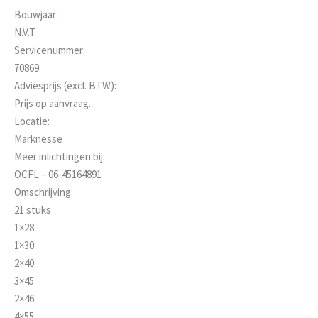
Bouwjaar:
N.V.T.
Servicenummer:
70869
Adviesprijs (excl. BTW):
Prijs op aanvraag.
Locatie:
Marknesse
Meer inlichtingen bij:
OCFL – 06-45164891
Omschrijving:
21 stuks
1×28
1×30
2×40
3×45
2×46
4×55