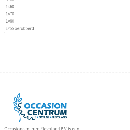
1×60
1×70
1×80
1×55 berubberd
Occasioncentrum Flevoland B.V. is een