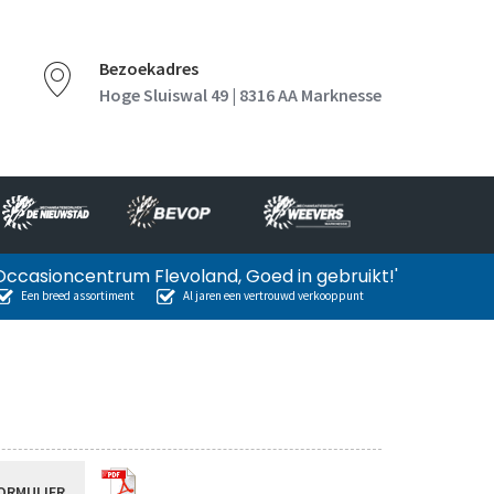
Bezoekadres
Hoge Sluiswal 49 | 8316 AA Marknesse
Occasioncentrum Flevoland, Goed in gebruikt!'
Een breed assortiment
Al jaren een vertrouwd verkooppunt
ORMULIER