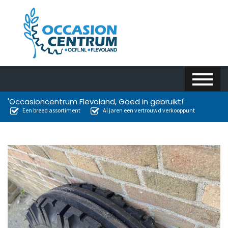
'Occasioncentrum Flevoland, Goed in gebruikt!'
Een breed assortiment
Al jaren een vertrouwd verkooppunt