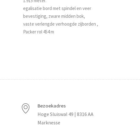
1.915 meter.
egalisatie bord met spindel en veer
bevestiging, zware midden bok,
vaste verlengde verhoogde zijborden ,
Packer rol 454 m
Bezoekadres
Hoge Sluiswal 49 | 8316 AA
Marknesse