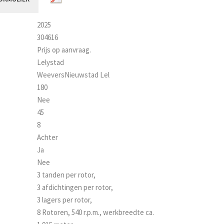
2025
304616
Prijs op aanvraag.
Lelystad
WeeversNieuwstad Lel
180
Nee
45
8
Achter
Ja
Nee
3 tanden per rotor,
3 afdichtingen per rotor,
3 lagers per rotor,
8 Rotoren, 540 r.p.m., werkbreedte ca.