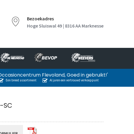
Bezoekadres
Hoge Sluiswal 49 | 8316 AA Marknesse
Occasioncentrum Flevoland, Goed in gebruikt!'
Een breed assortiment
Al jaren een vertrouwd verkooppunt
G-SC
ORMULIER