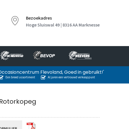
Bezoekadres
Hoge Sluiswal 49 | 8316 AA Marknesse
Occasioncentrum Flevoland, Goed in gebruikt!'
Een breed assortiment
Al jaren een vertrouwd verkooppunt
 Rotorkopeg
ORMULIER