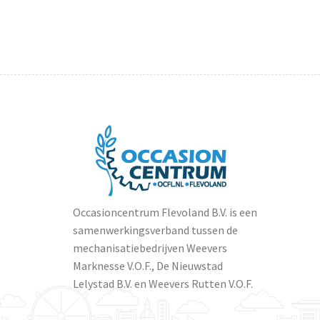
Occasioncentrum Flevoland B.V. is een
samenwerkingsverband tussen de
mechanisatiebedrijven Weevers
Marknesse V.O.F., De Nieuwstad
Lelystad B.V. en Weevers Rutten V.O.F.