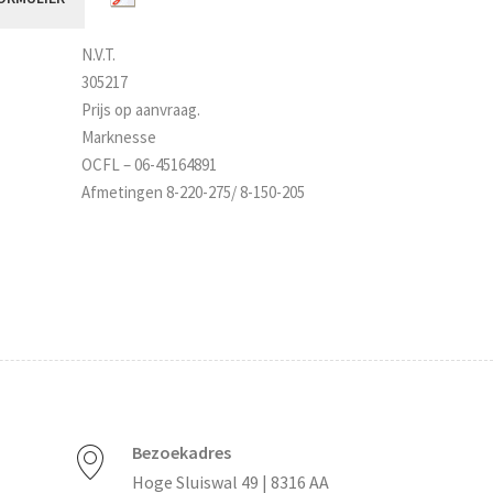
N.V.T.
305217
Prijs op aanvraag.
Marknesse
OCFL – 06-45164891
Afmetingen 8-220-275/ 8-150-205
Bezoekadres
Hoge Sluiswal 49 | 8316 AA