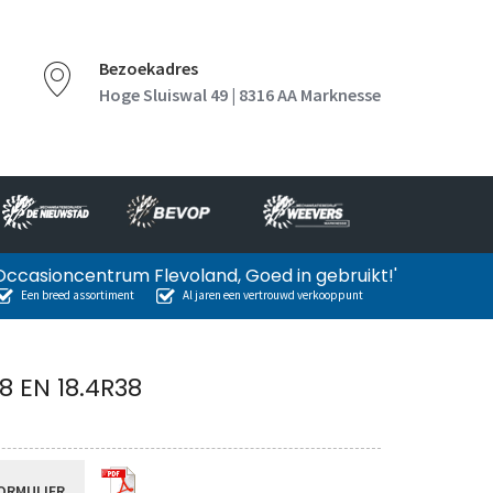
Bezoekadres
Hoge Sluiswal 49 | 8316 AA Marknesse
Occasioncentrum Flevoland, Goed in gebruikt!'
Een breed assortiment
Al jaren een vertrouwd verkooppunt
8 EN 18.4R38
ORMULIER