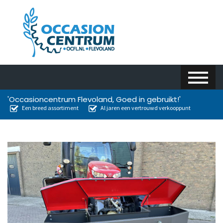
'Occasioncentrum Flevoland, Goed in gebruikt!'
Een breed assortiment
Al jaren een vertrouwd verkooppunt