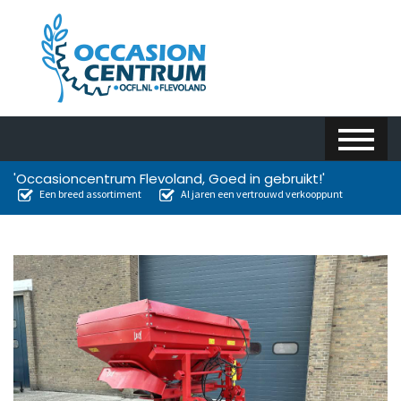
'Occasioncentrum Flevoland, Goed in gebruikt!'
Een breed assortiment
Al jaren een vertrouwd verkooppunt