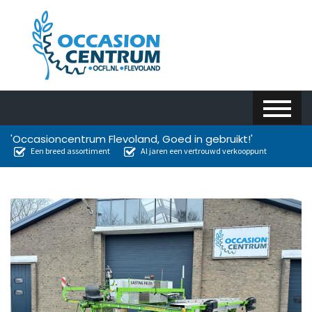
'Occasioncentrum Flevoland, Goed in gebruikt!'
Een breed assortiment
Al jaren een vertrouwd verkooppunt