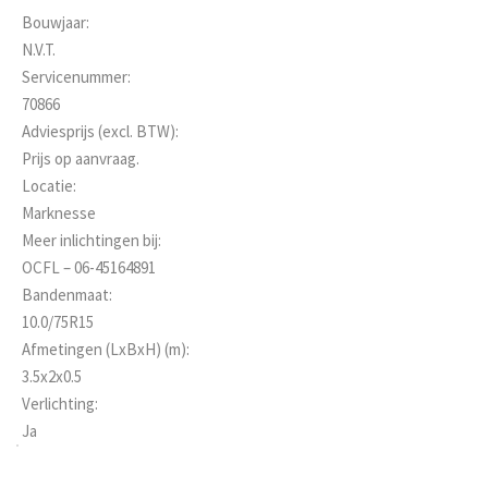
Bouwjaar:
N.V.T.
Servicenummer:
70866
Adviesprijs (excl. BTW):
Prijs op aanvraag.
Locatie:
Marknesse
Meer inlichtingen bij:
OCFL – 06-45164891
Bandenmaat:
10.0/75R15
Afmetingen (LxBxH) (m):
3.5x2x0.5
Verlichting:
Ja