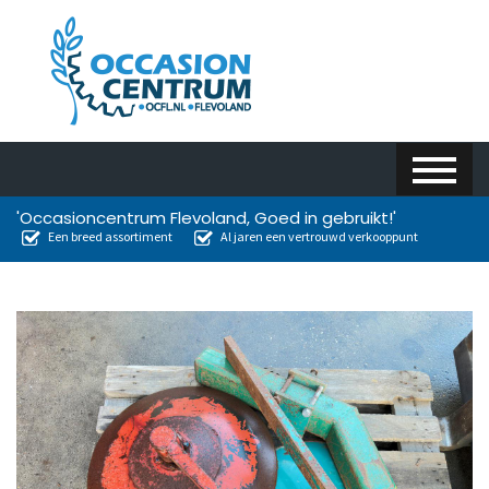
'Occasioncentrum Flevoland, Goed in gebruikt!'
Een breed assortiment
Al jaren een vertrouwd verkooppunt