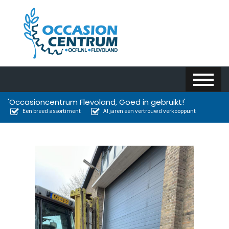
'Occasioncentrum Flevoland, Goed in gebruikt!'
Een breed assortiment
Al jaren een vertrouwd verkooppunt