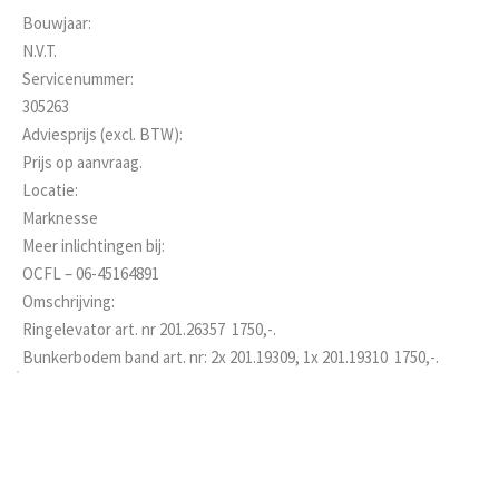
Bouwjaar:
N.V.T.
Servicenummer:
305263
Adviesprijs (excl. BTW):
Prijs op aanvraag.
Locatie:
Marknesse
Meer inlichtingen bij:
OCFL – 06-45164891
Omschrijving:
Ringelevator art. nr 201.26357  1750,-.
Bunkerbodem band art. nr: 2x 201.19309, 1x 201.19310  1750,-.