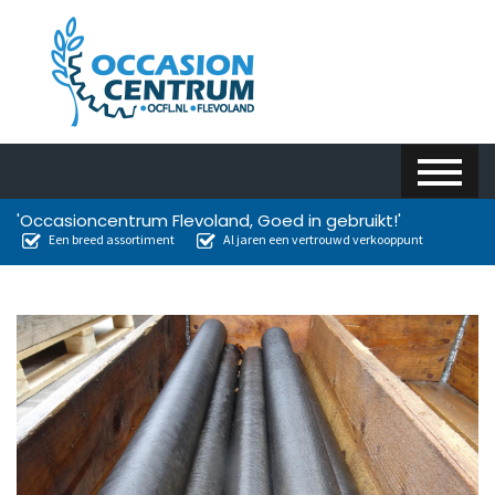
'Occasioncentrum Flevoland, Goed in gebruikt!'
Een breed assortiment
Al jaren een vertrouwd verkooppunt